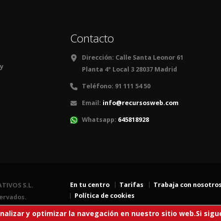
Contacto
Dirección:
Calle Santa Leonor 61
 y
Planta 4º Local 3 28037 Madrid
Teléfono:
91 111 54 50
Email:
info@recursosweb.com
Whatsapp:
645818928
En tu centro
Tarifas
Trabaja con nosotro
TIVOS S.L.
Política de cookies
ervados.
analizar y optimizar la navegación en nuestro sitio web.Si s