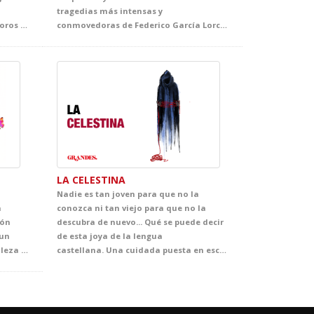
tragedias más intensas y
océano. Entre mapas secretos, tesoros escondidos, capitanes extravagantes y marineros nada convencionales, el alumnado se sumergirá en un espectáculo trepidante, muy visual y cargado de situaciones divertidas. Una propuesta escénica pensada para mantener la atención de principio a fin y convertir el inglés en una auténtica aventura.
conmovedoras de Federico García Lorca, donde el deseo, el destino y la pasión se enfrentan a la norma, el honor y la tradición. Bodas de sangre abre al alumnado las puertas del universo lorquiano a través de una puesta en escena de gran fuerza simbólica, cuidada al detalle y concebida para acercarles a una de las cimas de nuestro teatro. Una oportunidad única para descubrir la vigencia, la belleza y la potencia dramática de un clásico imprescindible.
LA CELESTINA
Nadie es tan joven para que no la
a
conozca ni tan viejo para que no la
món
descubra de nuevo... Qué se puede decir
 un
de esta joya de la lengua
universo lleno de sensibilidad, belleza y emoción. A través de escenas breves cargadas de lirismo, el espectáculo acerca al alumnado a una mirada delicada sobre la infancia, la naturaleza, la amistad y la vida cotidiana, convirtiendo el escenario en un espacio de asombro, ternura y descubrimiento.
castellana. Una cuidada puesta en escena al servicio de los matices de un texto que ha llegado a convertirse en un estandarte de nuestra mejor literatura. Casi quinientos años después de haber sido escrita, esta obra nos demuestra lo poco que ha cambiado la esencia de las pasiones humanas, y el precio que se puede llegar a pagar por creer dominarlas.