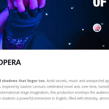
OPERA
 shadows that linger too.
Amid secrets, music and unexpected ap
n. Inspired by Gaston Leroux’s celebrated novel and, over time, turne
ernational stage imagination, this production envelops the audience
rs students a powerful immersion in English, filled with intensity, at