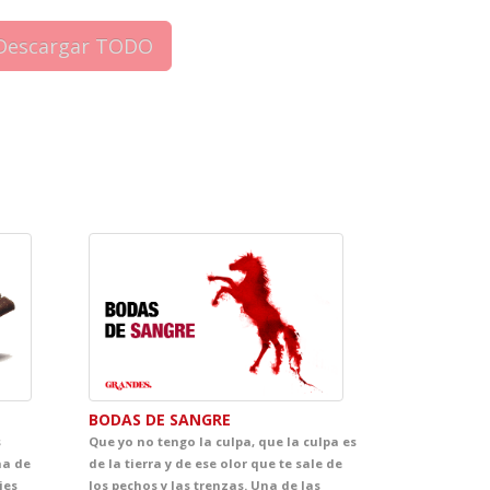
BODAS DE SANGRE
s
Que yo no tengo la culpa, que la culpa es
na de
de la tierra y de ese olor que te sale de
jes
los pechos y las trenzas. Una de las