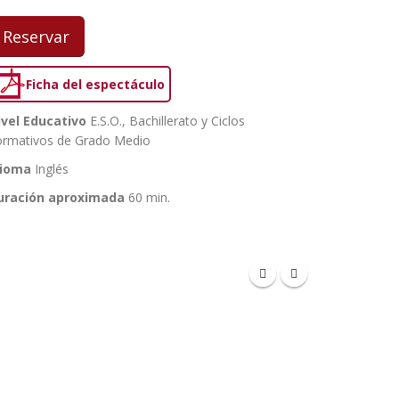
Reservar
Ficha del espectáculo
ivel Educativo
E.S.O., Bachillerato y Ciclos
ormativos de Grado Medio
dioma
Inglés
uración aproximada
60 min.