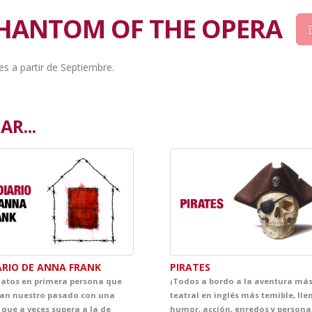
PHANTOM OF THE OPERA
es a partir de Septiembre.
R...
ARIO DE ANNA FRANK
PIRATES
latos en primera persona que
¡Todos a bordo a la aventura má
an nuestro pasado con una
teatral en inglés más temible, lle
 que a veces supera a la de
humor, acción, enredos y persona