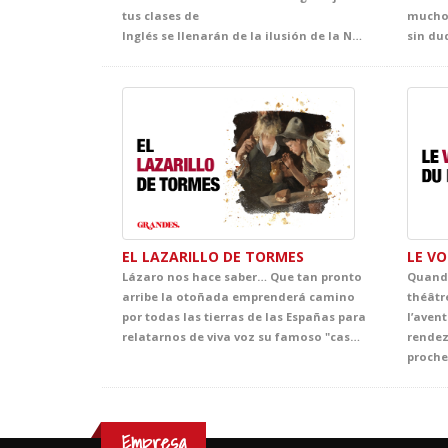
tus clases de
muchos
Inglés se llenarán de la ilusión de la Navidad. Acompaña al gruñón y avaricioso Mr. Scrooge, que con la ayuda de tres misteriorsos espíritus, vivirá un emocionante viaje en busca del auténtico sentido de la Navidad. El clásico más representado de Dickens se convertirá en la propuesta infalible de tus clases de Inglés y, sin duda, en el mejor regalo que no puede faltar en vuestra agenda de actividades navideñas.
EL LAZARILLO DE TORMES
LE V
Lázaro nos hace saber… Que tan pronto
Quand 
arribe la otoñada emprenderá camino
théâtr
por todas las tierras de las Españas para
l’avent
relatarnos de viva voz su famoso "caso". Esto tendrá lugar, Dios mediante, en los teatros de vuestras villas y aldeas. Asimismo, Lázaro promete dar a Vuestras Mercedes cumplida cuenta de cuantas fortunas y adversidades le acontecieron, bien es verdad que pocas y breves fueron las primeras y cuantiosas y muy penosas las segundas. Lázaro confía que del conocimiento de tan triste y divertida historia sepan extraer Vuestras Mercedes y, muy principalmente, vuestros discípulos, tanto el buen juicio que les ayude a evitar los malos senderos y los malos compañeros, como la cristiana compasión y la inmerecida generosidad que precisa su muy hambrienta persona. Quedando agradecido de ser considerado dentro del ciclo GRANDES, con tan notables figuras.
rendez
Empresa