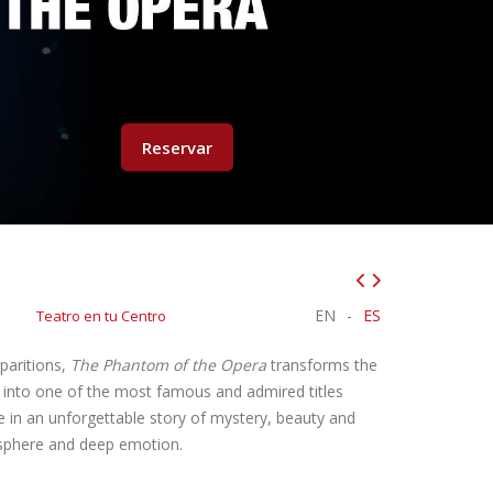
Reservar
EN
-
ES
Teatro en tu Centro
paritions,
The Phantom of the Opera
transforms the
d into one of the most famous and admired titles
 in an unforgettable story of mystery, beauty and
mosphere and deep emotion.