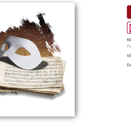
N
F
I
D