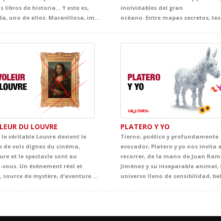
 libros de historia… Y este es,
inolvidables del gran
sin duda, uno de ellos. Maravillosa, impactante y cautivadora, esta adaptación transmite un poderoso mensaje de esperanza que atrapa al público desde el primer instante. Llena de ternura, emoción y sensibilidad, ofrece al alumnado una oportunidad única para adentrarse en la mirada de Anna, una joven vital, inteligente y curiosa, y acercarse, desde la experiencia teatral, a uno de los episodios más sobrecogedores de la historia contemporánea.
OLEUR DU LOUVRE
PLATERO Y YO
le véritable Louvre devient le
Tierno, poético y profundamente
e de vols dignes du cinéma,
evocador, Platero y yo nos invita 
ure et le spectacle sont au
recorrer, de la mano de Juan Ra
-vous. Un événement réel et
Jiménez y su inseparable animal,
proche, source de mystère, d’aventure et de beaucoup d’ingéniosité au cœur de ce lieu emblématique. Ce spectacle en français plonge les élèves dans une histoire palpitante d’énigmes, de poursuites, d’humour et de suspects inattendus. Entre œuvres d’art, indices cachés et rebondissements surprenants, la scène se transforme en une grande aventure policière, digne de Tintin lui-même, pleine de rythme et d’émotion.