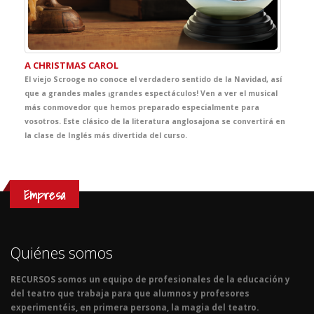
A CHRISTMAS CAROL
El viejo Scrooge no conoce el verdadero sentido de la Navidad, así
que a grandes males ¡grandes espectáculos! Ven a ver el musical
más conmovedor que hemos preparado especialmente para
vosotros. Este clásico de la literatura anglosajona se convertirá en
la clase de Inglés más divertida del curso.
Empresa
Quiénes somos
RECURSOS somos un equipo de profesionales de la educación y
del teatro que trabaja para que alumnos y profesores
experimentéis, en primera persona, la magia del teatro.