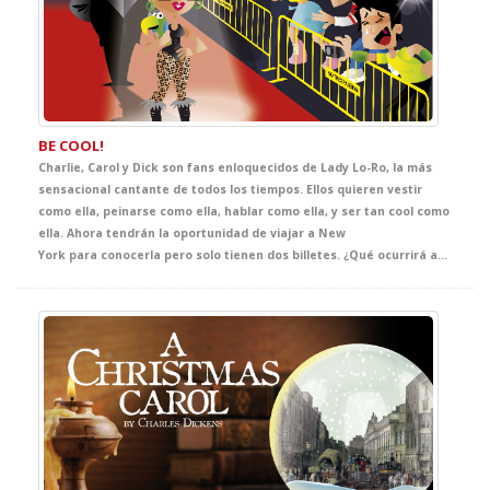
BE COOL!
Charlie, Carol y Dick son fans enloquecidos de Lady Lo-Ro, la más
sensacional cantante de todos los tiempos. Ellos quieren vestir
como ella, peinarse como ella, hablar como ella, y ser tan cool como
ella. Ahora tendrán la oportunidad de viajar a New
York para conocerla pero solo tienen dos billetes. ¿Qué ocurrirá ahora? Una comedia disparatada para que tus estudiantes practiquen su inglés al ritmo de la música.