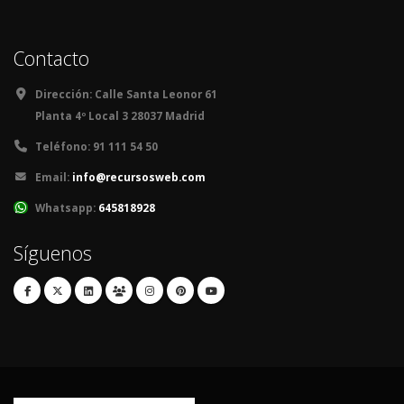
Contacto
Dirección:
Calle Santa Leonor 61
Planta 4º Local 3 28037 Madrid
Teléfono:
91 111 54 50
Email:
info@recursosweb.com
Whatsapp:
645818928
Síguenos