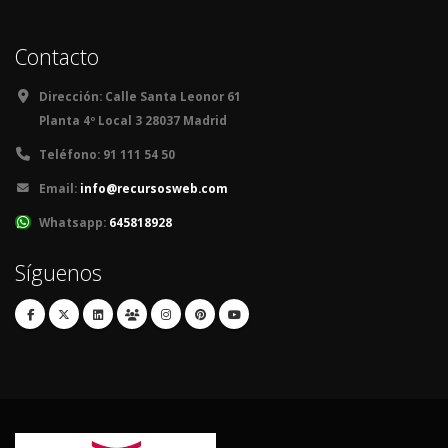
Contacto
Dirección:
Calle Santa Leonor 61
Planta 4º Local 3 28037 Madrid
Teléfono:
91 111 54 50
Email:
info@recursosweb.com
Whatsapp:
645818928
Síguenos