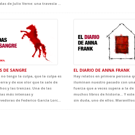
conocidas de Julio Verne: una travesía submarina llena de misterio, emoción y belleza escénica, en la que el público acompañará al fascinante capitán Nemo hacia un universo desconocido. Un espectáculo que celebra el poder de la fantasía como origen de los grandes avances científicos.
S DE SANGRE
EL DIARIO DE ANNA FRANK
 no tengo la culpa, que la culpa es
Hay relatos en primera persona q
ierra y de ese olor que te sale de
iluminan nuestro pasado con un
chos y las trenzas. Una de las
fuerza que a veces supera a la de
ias más intensas y
muchos libros de historia… Y este 
conmovedoras de Federico García Lorca, donde el deseo, el destino y la pasión se enfrentan a la norma, el honor y la tradición. Bodas de sangre abre al alumnado las puertas del universo lorquiano a través de una puesta en escena de gran fuerza simbólica, cuidada al detalle y concebida para acercarles a una de las cimas de nuestro teatro. Una oportunidad única para descubrir la vigencia, la belleza y la potencia dramática de un clásico imprescindible.