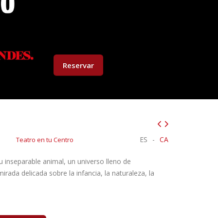
Reservar
ES
-
CA
Teatro en tu Centro
 inseparable animal, un universo lleno de
rada delicada sobre la infancia, la naturaleza, la