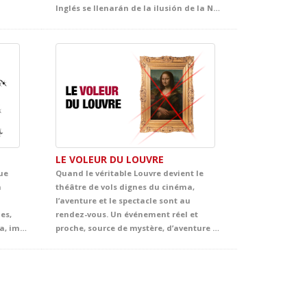
Inglés se llenarán de la ilusión de la Navidad. Acompaña al gruñón y avaricioso Mr. Scrooge, que con la ayuda de tres misteriorsos espíritus, vivirá un emocionante viaje en busca del auténtico sentido de la Navidad. El clásico más representado de Dickens se convertirá en la propuesta infalible de tus clases de Inglés y, sin duda, en el mejor regalo que no puede faltar en vuestra agenda de actividades navideñas.
LE VOLEUR DU LOUVRE
ue
Quand le véritable Louvre devient le
a
théâtre de vols dignes du cinéma,
l’aventure et le spectacle sont au
es,
rendez-vous. Un événement réel et
sin duda, uno de ellos. Maravillosa, impactante y cautivadora, esta adaptación transmite un poderoso mensaje de esperanza que atrapa al público desde el primer instante. Llena de ternura, emoción y sensibilidad, ofrece al alumnado una oportunidad única para adentrarse en la mirada de Anna, una joven vital, inteligente y curiosa, y acercarse, desde la experiencia teatral, a uno de los episodios más sobrecogedores de la historia contemporánea.
proche, source de mystère, d’aventure et de beaucoup d’ingéniosité au cœur de ce lieu emblématique. Ce spectacle en français plonge les élèves dans une histoire palpitante d’énigmes, de poursuites, d’humour et de suspects inattendus. Entre œuvres d’art, indices cachés et rebondissements surprenants, la scène se transforme en une grande aventure policière, digne de Tintin lui-même, pleine de rythme et d’émotion.