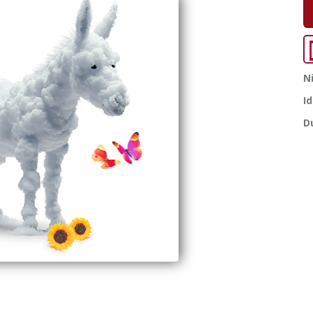
N
I
D