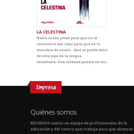
LA CELESTINA
Nadie es tan joven para que no la
conozca ni tan viejo para que no la
descubra de nuevo... Qué se puede decir
de esta joya de la lengua
castellana. Una cuidada puesta en escena al servicio de los matices de un texto que ha llegado a convertirse en un estandarte de nuestra mejor literatura. Casi quinientos años después de haber sido escrita, esta obra nos demuestra lo poco que ha cambiado la esencia de las pasiones humanas, y el precio que se puede llegar a pagar por creer dominarlas.
Empresa
Quiénes somos
RECURSOS somos un equipo de profesionales de la
educación y del teatro que trabaja para que alumnos