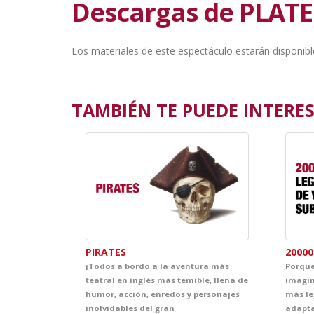
Descargas de PLAT
Los materiales de este espectáculo estarán disponibl
TAMBIÉN TE PUEDE INTERESA
PIRATES
20000
¡Todos a bordo a la aventura más
Porque
teatral en inglés más temible, llena de
imagin
humor, acción, enredos y personajes
más le
inolvidables del gran
adapta