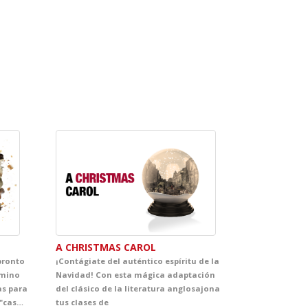
A CHRISTMAS CAROL
pronto
¡Contágiate del auténtico espíritu de la
amino
Navidad! Con esta mágica adaptación
as para
del clásico de la literatura anglosajona
relatarnos de viva voz su famoso "caso". Esto tendrá lugar, Dios mediante, en los teatros de vuestras villas y aldeas. Asimismo, Lázaro promete dar a Vuestras Mercedes cumplida cuenta de cuantas fortunas y adversidades le acontecieron, bien es verdad que pocas y breves fueron las primeras y cuantiosas y muy penosas las segundas. Lázaro confía que del conocimiento de tan triste y divertida historia sepan extraer Vuestras Mercedes y, muy principalmente, vuestros discípulos, tanto el buen juicio que les ayude a evitar los malos senderos y los malos compañeros, como la cristiana compasión y la inmerecida generosidad que precisa su muy hambrienta persona. Quedando agradecido de ser considerado dentro del ciclo GRANDES, con tan notables figuras.
tus clases de