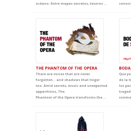
océano. Entre mapas secretos, tesoros escondidos, capitanes extravagantes y marineros nada convencionales, el alumnado se sumergirá en un espectáculo trepidante, muy visual y cargado de situaciones divertidas. Una propuesta escénica pensada para mantener la atención de principio a fin y convertir el inglés en una auténtica aventura.
THE PHANTOM OF THE OPERA
BODA
There are voices that are never
Que yo
forgotten… and shadows that linger
de la t
too. Amid secrets, music and unexpected
los pe
apparitions, The
traged
Phantom of the Opera transforms the stage into a fascinating world of intrigue and emotion. Inspired by Gaston Leroux’s celebrated novel and, over time, turned into one of the most famous and admired titles from Broadway to London’s West End and the wider international stage imagination, this production envelops the audience in an unforgettable story of mystery, beauty and passion. A captivating theatrical experience that offers students a powerful immersion in English, filled with intensity, atmosphere and deep emotion.