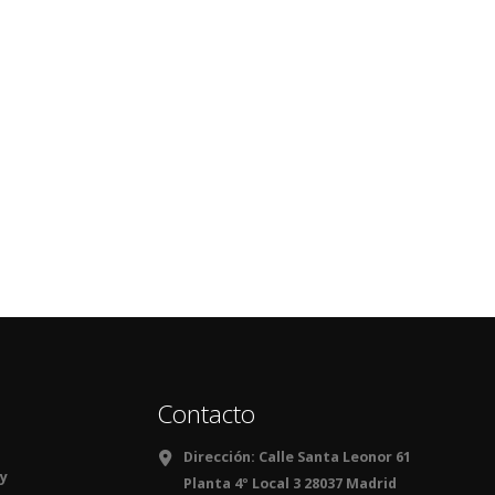
Contacto
Dirección:
Calle Santa Leonor 61
 y
Planta 4º Local 3 28037 Madrid