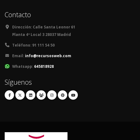
Contacto
Dirección:
Calle Santa Leonor 61
Planta 4º Local 3 28037 Madrid
Teléfono:
91 111 54 50
Email:
info@recursosweb.com
Whatsapp:
645818928
Síguenos