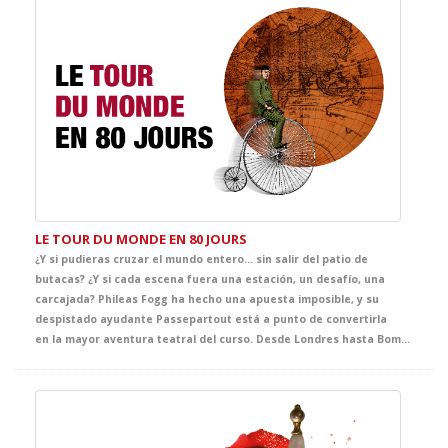
LE TOUR DU MONDE EN 80 JOURS
¿Y si pudieras cruzar el mundo entero… sin salir del patio de
butacas? ¿Y si cada escena fuera una estación, un desafío, una
carcajada? Phileas Fogg ha hecho una apuesta imposible, y su
despistado ayudante Passepartout está a punto de convertirla
en la mayor aventura teatral del curso. Desde Londres hasta Bombay, pasando por trenes descarrilados, barcos sin rumbo y persecuciones delirantes, esta adaptación del clásico de Julio Verne es un viaje contrarreloj lleno de humor y sorpresas. Una obra especialmente pensada para el aula, con escenas que atrapan y personajes que no os dejaran indiferentes.. ¡Prepara tu pasaporte… y abróchate el cinturón porque la mejor clase de Francés está a punto de embarcar!