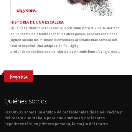
HISTORIA DE UNA ESCALERA
¿Qué pasa cuando los sueños quieren subir pero la vida se detiene
en un tramo de escalera? ¿Y si los años pasan, pero los escalones
siguen siendo los mismos? Bienvenidos al rellano más famoso del
teatro español. Una adaptación fiel, ágil y
profundamente humana del clásico de Antonio Buero Vallejo, donde generaciones enteras se cruzan, se miran… y a veces, se pierden. Una historia de amor, rutina, lucha y desencanto, donde lo cotidiano se convierte en símbolo, y lo sencillo, en extraordinario. Especialmente pensada para tus alumnos, esta versión hará que entiendan y sientan por qué el realismo sigue estando en el peldaño más alto en la historia del teatro español. Porque a veces, basta una escalera para contar toda una vida. Una obra realista y conmovedora que sube un peldaño más en GRANDES, el ciclo que da voz a la gran literatura desde el teatro.
Empresa
Quiénes somos
RECURSOS somos un equipo de profesionales de la educación y
del teatro que trabaja para que alumnos y profesores
experimentéis, en primera persona, la magia del teatro.