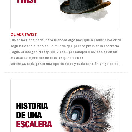
OLIVER TWIST
Oliver no tiene nada, pero le sobra algo más que a nadie: el valor de
seguir siendo bueno en un mundo que parece premiar lo contrario.
Fagin, el Dodger, Nancy, Bill Sikes… personajes inolvidables en un
musical callejero donde cada esquina es una
sorpresa, cada gesto una oportunidad y cada canción un golpe de realidad. Desde el primer momento la intención de Dickens fue clara: denunciar las penosas condiciones de vida de los niños de la calle. Y vaya si lo consiguió: desde1837, generaciones enteras han tenido en este personaje y sus emocionantes aventuras, el detonante que despertaba las conciencias. En este caso sobre la peor injusticia que se pueda concebir, la injusticia contra la infancia. Adéntrate por arte del teatro, al Londres más canalla, con sus grandes miserias y sus maravillosas esperanzas.