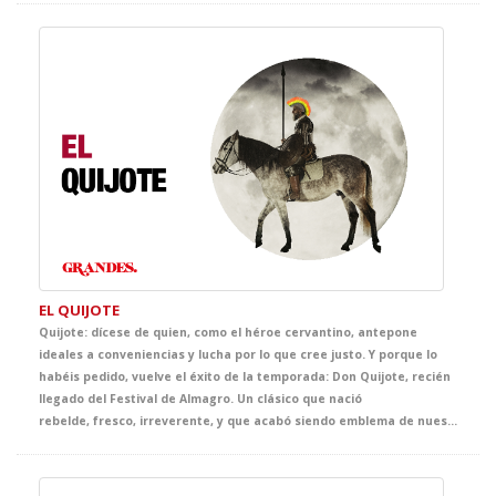
EL QUIJOTE
Quijote: dícese de quien, como el héroe cervantino, antepone
ideales a conveniencias y lucha por lo que cree justo. Y porque lo
habéis pedido, vuelve el éxito de la temporada: Don Quijote, recién
llegado del Festival de Almagro. Un clásico que nació
rebelde, fresco, irreverente, y que acabó siendo emblema de nuestra literatura. Nadie como Cervantes supo ser ortodoxo y subversivo a la vez. Venid al teatro y haced que vuestros alumnos vivan —y no solo lean— las inmortales aventuras del caballero de la triste figura. Una puesta en escena rompedora, llena de valor, humor, idealismo… y literatura.