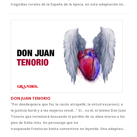
tragedias rurales de la España de la época, en esta adaptación en vivo brilla la fuerza del clásico de Federico García Lorca, acercando su poderosa crítica social y su poética intensidad a las nuevas generaciones. Sin duda, el broche de oro para tus clases de literatura.
DON JUAN TENORIO
"Por dondequiera que fui, la razón atropellé, la virtud escarnecí, a
la justicia burlé y a las mujeres vendí…" Sí... es él, el mismo Don Juan
Tenorio que terminará buscando el perdón de su alma eterna a los
pies de Doña Inés. Un personaje que ha
traspasado fronteras hasta convertirse en leyenda. Una adaptación exquisita con una puesta en escena cautivadora, vibrante, contemporánea y muy visual para acercar a tus alumnos a la genialidad del verso de Zorrilla y vivir el Romanticismo y su símbolo. Joya imprescindible de nuestra mejor literatura, cuyo legado no puede faltar en tus clases de literatura. Sin duda, un imprescindible de nuestro ciclo de GRANDES.