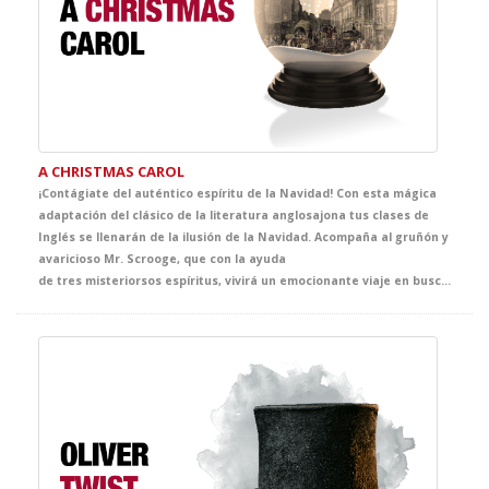
A CHRISTMAS CAROL
¡Contágiate del auténtico espíritu de la Navidad! Con esta mágica
adaptación del clásico de la literatura anglosajona tus clases de
Inglés se llenarán de la ilusión de la Navidad. Acompaña al gruñón y
avaricioso Mr. Scrooge, que con la ayuda
de tres misteriorsos espíritus, vivirá un emocionante viaje en busca del auténtico sentido de la Navidad. El clásico más representado de Dickens se convertirá en la propuesta infalible de tus clases de Inglés y, sin duda, en el mejor regalo que no puede faltar en vuestra agenda de actividades navideñas.