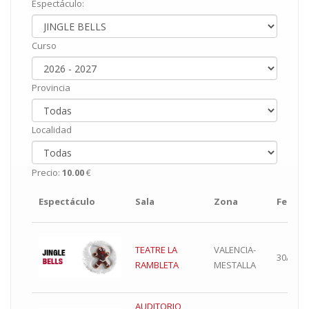
Espectáculo:
Curso
Provincia
Localidad
Precio:
10.00
€
Espectáculo
Sala
Zona
Fecha
TEATRE LA
VALENCIA-
30/11/2
RAMBLETA
MESTALLA
AUDITORIO