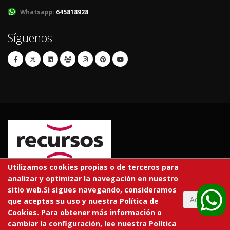
Whatsapp:
645818928
Síguenos
Utilizamos cookies propias o de terceros para
analizar y optimizar la navegación en nuestro
© 2026 RECURSOS EDUCATIVOS S.L.
sitio web.Si sigues navegando, consideramos
Todos los derechos reservados.
Aceptar
que aceptas su uso y nuestra Política de
Cookies. Para obtener más información o
En tu centro
Tarifas
Trabaja con nosotros
Aviso legal
cambiar la configuración, lee nuestra
Política