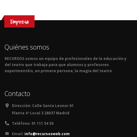
Empresa
Quiénes somos
RECURSOS somos un equipo de profesionales de la educación y
del teatro que trabaja para que alumnos y profesores
experimentéis, en primera persona, la magia del teatro.
Contacto
Dirección:
Calle Santa Leonor 61
Planta 4º Local 3 28037 Madrid
Teléfono:
91 111 54 50
Email:
info@recursosweb.com