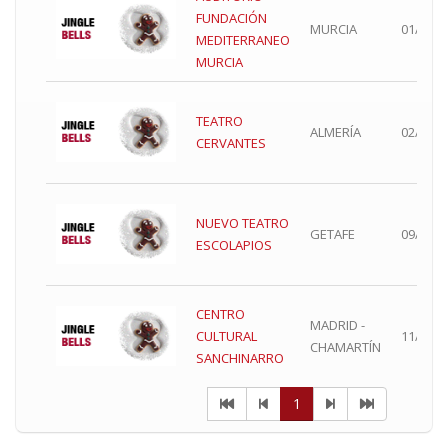
FUNDACIÓN
MURCIA
01/12/2
MEDITERRANEO
MURCIA
TEATRO
ALMERÍA
02/12/2
CERVANTES
NUEVO TEATRO
GETAFE
09/12/2
ESCOLAPIOS
CENTRO
MADRID -
CULTURAL
11/12/2
CHAMARTÍN
SANCHINARRO
1