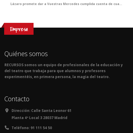
Lázaro promete dar a Vuestras Mercedes cumplida cuenta de cuantas fortunas y adversidades le acontecieron, bien es verdad que pocas y breves fueron las primeras y cuantiosas y muy penosas las segundas. Lázaro confía que del conocimiento de tan triste y divertida historia sepan extraer Vuestras Mercedes y, muy principalmente, vuestros discípulos, tanto el buen juicio que les ayude a evitar los malos senderos y los malos compañeros, como la cristiana compasión y la inmerecida generosidad que precisa su muy hambrienta persona. Quedando agradecido de ser considerado dentro del ciclo GRANDES, con tan notables figuras.
Empresa
Quiénes somos
RECURSOS somos un equipo de profesionales de la educación y
del teatro que trabaja para que alumnos y profesores
experimentéis, en primera persona, la magia del teatro.
Contacto
Dirección:
Calle Santa Leonor 61
Planta 4º Local 3 28037 Madrid
Teléfono:
91 111 54 50