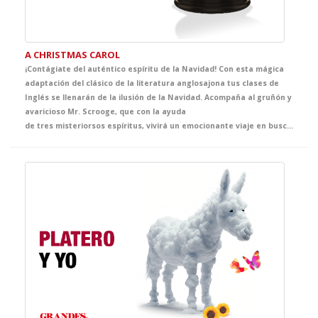
A CHRISTMAS CAROL
¡Contágiate del auténtico espíritu de la Navidad! Con esta mágica
adaptación del clásico de la literatura anglosajona tus clases de
Inglés se llenarán de la ilusión de la Navidad. Acompaña al gruñón y
avaricioso Mr. Scrooge, que con la ayuda
de tres misteriorsos espíritus, vivirá un emocionante viaje en busca del auténtico sentido de la Navidad. El clásico más representado de Dickens se convertirá en la propuesta infalible de tus clases de Inglés y, sin duda, en el mejor regalo que no puede faltar en vuestra agenda de actividades navideñas.