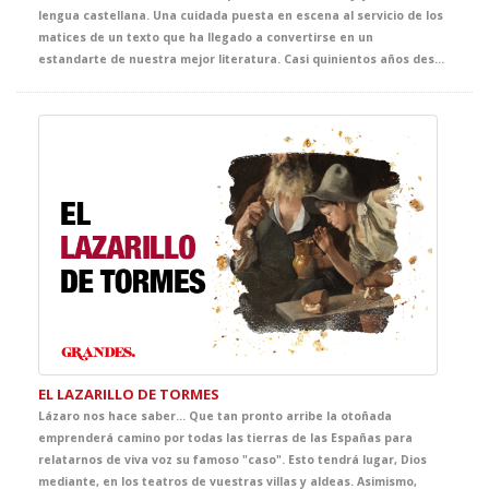
lengua castellana. Una cuidada puesta en escena al servicio de los
matices de un texto que ha llegado a convertirse en un
estandarte de nuestra mejor literatura. Casi quinientos años después de haber sido escrita, esta obra nos demuestra lo poco que ha cambiado la esencia de las pasiones humanas, y el precio que se puede llegar a pagar por creer dominarlas.
EL LAZARILLO DE TORMES
Lázaro nos hace saber… Que tan pronto arribe la otoñada
emprenderá camino por todas las tierras de las Españas para
relatarnos de viva voz su famoso "caso". Esto tendrá lugar, Dios
mediante, en los teatros de vuestras villas y aldeas. Asimismo,