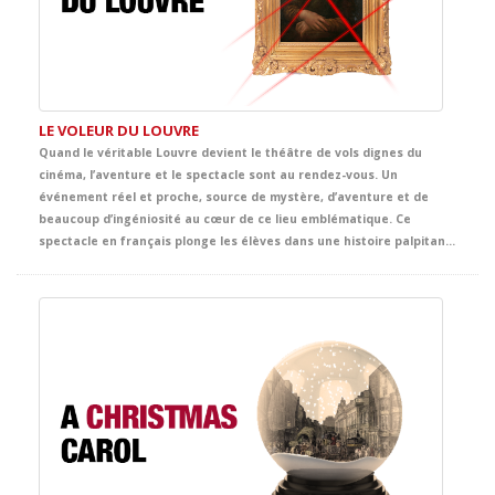
LE VOLEUR DU LOUVRE
Quand le véritable Louvre devient le théâtre de vols dignes du
cinéma, l’aventure et le spectacle sont au rendez-vous. Un
événement réel et proche, source de mystère, d’aventure et de
beaucoup d’ingéniosité au cœur de ce lieu emblématique. Ce
spectacle en français plonge les élèves dans une histoire palpitante d’énigmes, de poursuites, d’humour et de suspects inattendus. Entre œuvres d’art, indices cachés et rebondissements surprenants, la scène se transforme en une grande aventure policière, digne de Tintin lui-même, pleine de rythme et d’émotion.