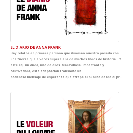
EL DIARIO DE ANNA FRANK
Hay relatos en primera persona que iluminan nuestro pasado con
una fuerza que a veces supera a la de muchos libros de historia… Y
este es, sin duda, uno de ellos. Maravillosa, impactante y
cautivadora, esta adaptación transmite un
poderoso mensaje de esperanza que atrapa al público desde el primer instante. Llena de ternura, emoción y sensibilidad, ofrece al alumnado una oportunidad única para adentrarse en la mirada de Anna, una joven vital, inteligente y curiosa, y acercarse, desde la experiencia teatral, a uno de los episodios más sobrecogedores de la historia contemporánea.