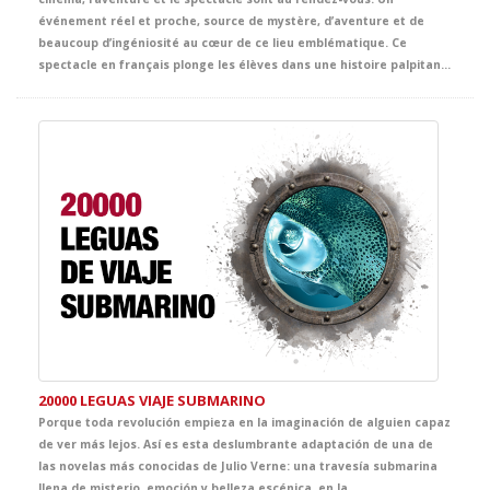
événement réel et proche, source de mystère, d’aventure et de
beaucoup d’ingéniosité au cœur de ce lieu emblématique. Ce
spectacle en français plonge les élèves dans une histoire palpitante d’énigmes, de poursuites, d’humour et de suspects inattendus. Entre œuvres d’art, indices cachés et rebondissements surprenants, la scène se transforme en une grande aventure policière, digne de Tintin lui-même, pleine de rythme et d’émotion.
20000 LEGUAS VIAJE SUBMARINO
Porque toda revolución empieza en la imaginación de alguien capaz
de ver más lejos. Así es esta deslumbrante adaptación de una de
las novelas más conocidas de Julio Verne: una travesía submarina
llena de misterio, emoción y belleza escénica, en la