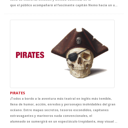
que el público acompañará al fascinante capitán Nemo hacia un universo desconocido. Un espectáculo que celebra el poder de la fantasía como origen de los grandes avances científicos.
PIRATES
¡Todos a bordo a la aventura más teatral en inglés más temible,
llena de humor, acción, enredos y personajes inolvidables del gran
océano. Entre mapas secretos, tesoros escondidos, capitanes
extravagantes y marineros nada convencionales, el
alumnado se sumergirá en un espectáculo trepidante, muy visual y cargado de situaciones divertidas. Una propuesta escénica pensada para mantener la atención de principio a fin y convertir el inglés en una auténtica aventura.