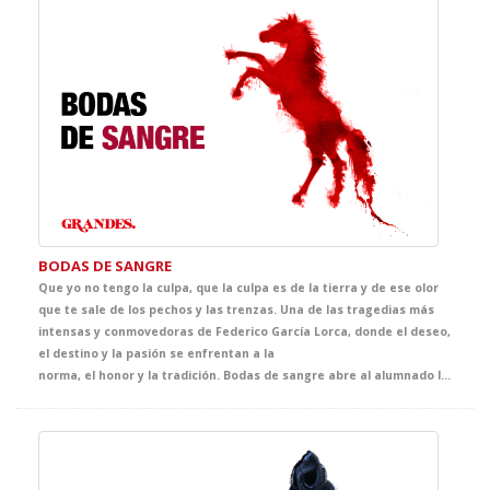
BODAS DE SANGRE
Que yo no tengo la culpa, que la culpa es de la tierra y de ese olor
que te sale de los pechos y las trenzas. Una de las tragedias más
intensas y conmovedoras de Federico García Lorca, donde el deseo,
el destino y la pasión se enfrentan a la
norma, el honor y la tradición. Bodas de sangre abre al alumnado las puertas del universo lorquiano a través de una puesta en escena de gran fuerza simbólica, cuidada al detalle y concebida para acercarles a una de las cimas de nuestro teatro. Una oportunidad única para descubrir la vigencia, la belleza y la potencia dramática de un clásico imprescindible.