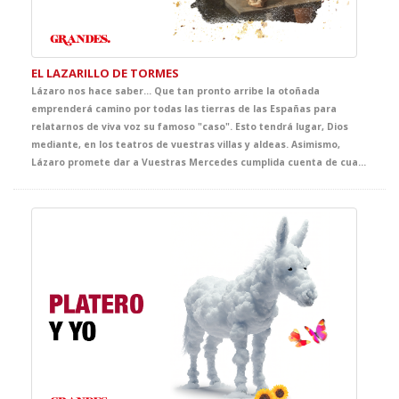
EL LAZARILLO DE TORMES
Lázaro nos hace saber… Que tan pronto arribe la otoñada
emprenderá camino por todas las tierras de las Españas para
relatarnos de viva voz su famoso "caso". Esto tendrá lugar, Dios
mediante, en los teatros de vuestras villas y aldeas. Asimismo,
Lázaro promete dar a Vuestras Mercedes cumplida cuenta de cuantas fortunas y adversidades le acontecieron, bien es verdad que pocas y breves fueron las primeras y cuantiosas y muy penosas las segundas. Lázaro confía que del conocimiento de tan triste y divertida historia sepan extraer Vuestras Mercedes y, muy principalmente, vuestros discípulos, tanto el buen juicio que les ayude a evitar los malos senderos y los malos compañeros, como la cristiana compasión y la inmerecida generosidad que precisa su muy hambrienta persona. Quedando agradecido de ser considerado dentro del ciclo GRANDES, con tan notables figuras.