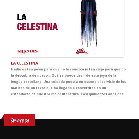
LA CELESTINA
Nadie es tan joven para que no la conozca ni tan viejo para que no
la descubra de nuevo... Qué se puede decir de esta joya de la
lengua castellana. Una cuidada puesta en escena al servicio de los
matices de un texto que ha llegado a convertirse en un
estandarte de nuestra mejor literatura. Casi quinientos años después de haber sido escrita, esta obra nos demuestra lo poco que ha cambiado la esencia de las pasiones humanas, y el precio que se puede llegar a pagar por creer dominarlas.
Empresa