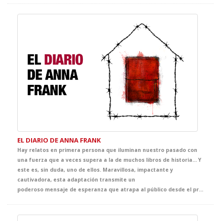
EL DIARIO DE ANNA FRANK
Hay relatos en primera persona que iluminan nuestro pasado con
una fuerza que a veces supera a la de muchos libros de historia… Y
este es, sin duda, uno de ellos. Maravillosa, impactante y
cautivadora, esta adaptación transmite un
poderoso mensaje de esperanza que atrapa al público desde el primer instante. Llena de ternura, emoción y sensibilidad, ofrece al alumnado una oportunidad única para adentrarse en la mirada de Anna, una joven vital, inteligente y curiosa, y acercarse, desde la experiencia teatral, a uno de los episodios más sobrecogedores de la historia contemporánea.