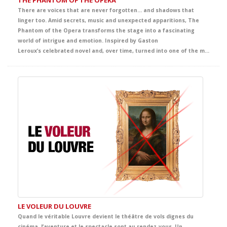
There are voices that are never forgotten… and shadows that
linger too. Amid secrets, music and unexpected apparitions, The
Phantom of the Opera transforms the stage into a fascinating
world of intrigue and emotion. Inspired by Gaston
Leroux’s celebrated novel and, over time, turned into one of the most famous and admired titles from Broadway to London’s West End and the wider international stage imagination, this production envelops the audience in an unforgettable story of mystery, beauty and passion. A captivating theatrical experience that offers students a powerful immersion in English, filled with intensity, atmosphere and deep emotion.
LE VOLEUR DU LOUVRE
Quand le véritable Louvre devient le théâtre de vols dignes du
cinéma, l’aventure et le spectacle sont au rendez-vous. Un